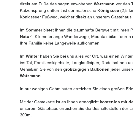
direkt am Fuße des sagenumwobenen
Watzmann
vor den 
Katzensprung entfernt ist der malerische
Königssee
(2,5 k
Königsseer Fußweg, welcher direkt an unserem Gästehaus v
Im
Sommer
bietet Ihnen die traumhafte Bergwelt mit ihren P
Natur
“. Kilometerlange Wanderwege, Mountainbike-Touren und
Ihre Familie keine Langeweile aufkommen.
Im
Winter
haben Sie bei uns alles vor Ort, was einen Winter
ins Tal, Familienskigebiete, Langlaufloipen, Rodelbahnen un
Genießen Sie von den
großzügigen Balkonen
jeder unser
Watzmann
.
In nur wenigen Gehminuten erreichen Sie einen großen Ede
Mit der Gästekarte ist es Ihnen ermöglicht
kostenlos mit d
unserem Gästehaus erreichen Sie die Bushaltestellen der L
300m.