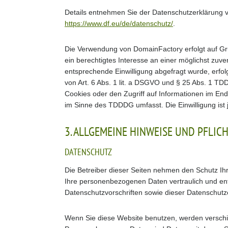
Details entnehmen Sie der Datenschutzerklärung 
https://www.df.eu/de/datenschutz/
.
Die Verwendung von DomainFactory erfolgt auf Gru
ein berechtigtes Interesse an einer möglichst zuve
entsprechende Einwilligung abgefragt wurde, erfol
von Art. 6 Abs. 1 lit. a DSGVO und § 25 Abs. 1 TD
Cookies oder den Zugriff auf Informationen im Endg
im Sinne des TDDDG umfasst. Die Einwilligung ist j
3. ALLGEMEINE HINWEISE UND PFLIC
DATENSCHUTZ
Die Betreiber dieser Seiten nehmen den Schutz Ih
Ihre personenbezogenen Daten vertraulich und en
Datenschutzvorschriften sowie dieser Datenschutz
Wenn Sie diese Website benutzen, werden versc