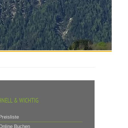
HNELL & WICHTIG
reisliste
nline Buchen