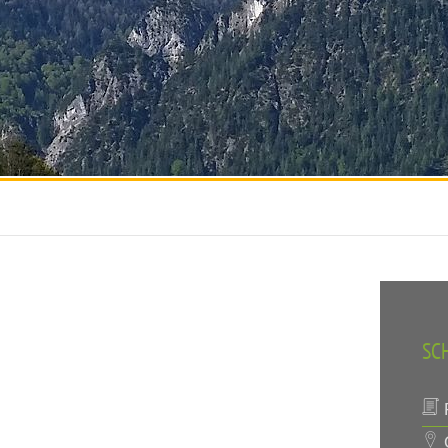
SC
P
O