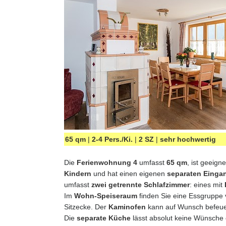
65 qm
|
2-4 Pers./Ki.
|
2 SZ
|
sehr hochwertig
Die
Ferienwohnung 4
umfasst
65 qm
, ist geeign
Kindern
und hat einen eigenen
separaten Einga
umfasst
zwei getrennte Schlafzimmer
: eines mit
Im
Wohn-Speiseraum
finden Sie eine Essgruppe
Sitzecke. Der
Kaminofen
kann auf Wunsch befeue
Die
separate Küche
lässt absolut keine Wünsche 