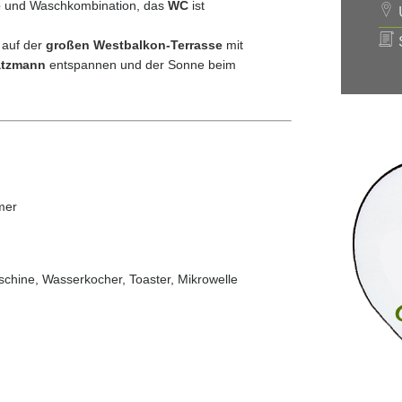
e
und Waschkombination, das
WC
ist
U
S
 auf der
großen Westbalkon-Terrasse
mit
tzmann
entspannen und der Sonne beim
mer
chine, Wasserkocher, Toaster, Mikrowelle