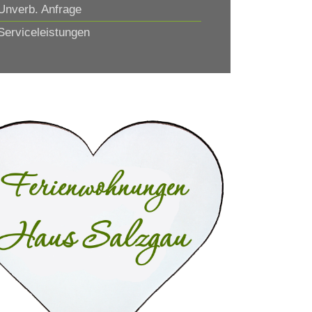
nverb. Anfrage
erviceleistungen