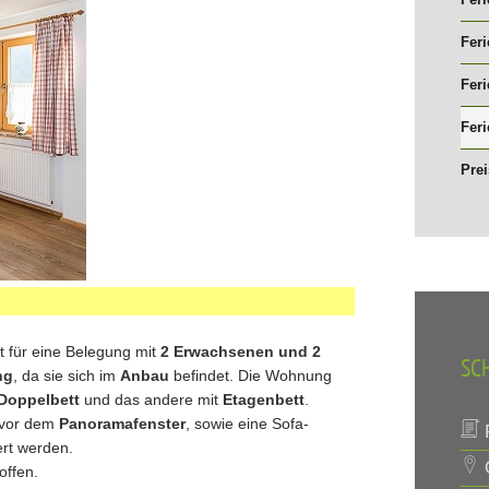
Fer
Fer
Fer
Fer
Prei
et für eine Belegung mit
2 Erwachsenen und 2
SC
ng
, da sie sich im
Anbau
befindet. Die Wohnung
Doppelbett
und das andere mit
Etagenbett
.
 vor dem
Panoramafenster
, sowie eine Sofa-
P
rt werden.
O
offen.