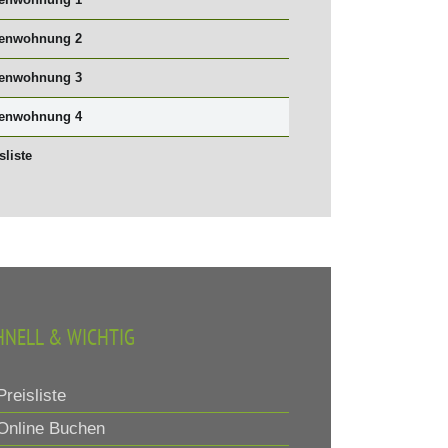
ienwohnung 1
ienwohnung 2
ienwohnung 3
ienwohnung 4
sliste
HNELL & WICHTIG
reisliste
nline Buchen